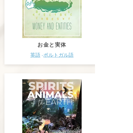
お金と実体
英語
-
ポルトガル語